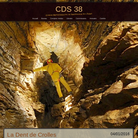
CDS 38
Comité Départemental de Spéléologie de l'Isère
Accueil
Bureau
Comptes rendus
Librairie
Commissions
Annuaire
Cavités
La Dent de Crolles
04/01/2016