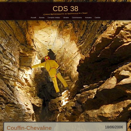
CDS 38
Comité Départemental de Spéléologie de l'Isère
Accueil
Bureau
Comptes rendus
Librairie
Commissions
Annuaire
Cavités
Couffin-Chevaline
18/06/2006