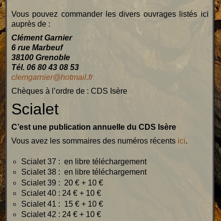
Vous pouvez commander les divers ouvrages listés ici
auprès de :
Clément Garnier
6 rue Marbeuf
38100 Grenoble
Tél. 06 80 43 08 53
clemgarnier@hotmail.fr
Chèques à l’ordre de : CDS Isère
Scialet
C’est une publication annuelle du CDS Isère
Vous avez les sommaires des numéros récents
ici
.
Scialet 37 : en libre téléchargement
Scialet 38 : en libre téléchargement
Scialet 39 : 20 € + 10 €
Scialet 40 : 24 € + 10 €
Scialet 41 : 15 € + 10 €
Scialet 42 : 24 € + 10 €