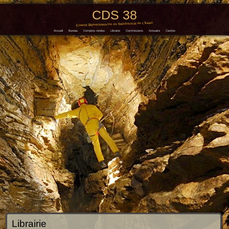
CDS 38
Comité Départemental de Spéléologie de l'Isère
Accueil
Bureau
Comptes rendus
Librairie
Commissions
Annuaire
Cavités
Librairie