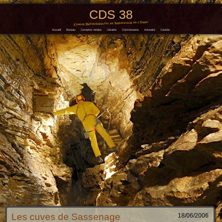
CDS 38
Comité Départemental de Spéléologie de l'Isère
Accueil
Bureau
Comptes rendus
Librairie
Commissions
Annuaire
Cavités
Les cuves de Sassenage
18/06/2006