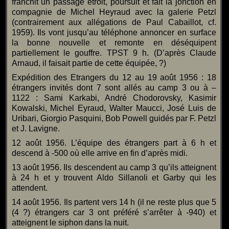
franchit un passage étroit, poursuit et fait la jonction en
compagnie de Michel Heyraud avec la galerie Petzl
(contrairement aux allégations de Paul Cabaillot, cf.
1959). Ils vont jusqu’au téléphone annoncer en surface
la bonne nouvelle et remonte en déséquipent
partiellement le gouffre. TPST 9 h. (D’après Claude
Arnaud, il faisait partie de cette équipée, ?)
Expédition des Etrangers du 12 au 19 août 1956 : 18
étrangers invités dont 7 sont allés au camp 3 ou à –
1122 : Sami Karkabi, André Chodorovsky, Kasimir
Kowalski, Michel Eyraud, Walter Maucci, José Luis de
Uribari, Giorgio Pasquini, Bob Powell guidés par F. Petzl
et J. Lavigne.
12 août 1956. L’équipe des étrangers part à 6 h et
descend à -500 où elle arrive en fin d’après midi.
13 août 1956. Ils descendent au camp 3 qu’ils atteignent
à 24 h et y trouvent Aldo Sillanoli et Garby qui les
attendent.
14 août 1956. Ils partent vers 14 h (il ne reste plus que 5
(4 ?) étrangers car 3 ont préféré s’arrêter à -940) et
atteignent le siphon dans la nuit.