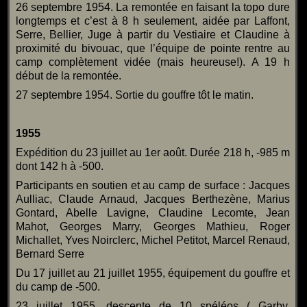
26 septembre 1954. La remontée en faisant la topo dure
longtemps et c’est à 8 h seulement, aidée par Laffont,
Serre, Bellier, Juge à partir du Vestiaire et Claudine à
proximité du bivouac, que l’équipe de pointe rentre au
camp complètement vidée (mais heureuse!). A 19 h
début de la remontée.
27 septembre 1954. Sortie du gouffre tôt le matin.
1955
Expédition du 23 juillet au 1er août. Durée 218 h, -985 m
dont 142 h à -500.
Participants en soutien et au camp de surface : Jacques
Aulliac, Claude Arnaud, Jacques Berthezène, Marius
Gontard, Abelle Lavigne, Claudine Lecomte, Jean
Mahot, Georges Marry, Georges Mathieu, Roger
Michallet, Yves Noirclerc, Michel Petitot, Marcel Renaud,
Bernard Serre
Du 17 juillet au 21 juillet 1955, équipement du gouffre et
du camp de -500.
23 juillet 1955, descente de 10 spéléos ( Garby,