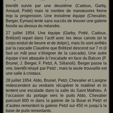
bientôt suivie par une deuxième (Cadoux, Garby,
Arnaud, Potié) mais le nombre de manœuvres freine
trop la progression. Une troisième équipe (Chevalier,
Berger, Eymas) tente sans succès de trouver une galerie
fossile au-dessus du méandre.
27 juillet 1954. Une équipe (Garby, Potié, Cadoux,
Brétizel) repart dans l’actif avec les deux canots (et le
corps enduit de beurre et de dolpic), mais ils sont arrêtés
par la cascade Claudine que Brétizel descend sur 7 m (il
faut un mât pour s’éloigner de la cascade). Une autre
équipe s’est attaquée à l’escalade en face du Balcon (P.
Brunel, J. Berger, F. Petzl, A. Sillanoli). Berger passe la
vire, bientôt relayé par Petzl ; mais la seule trouvaille est
une salle à cristaux.
28 juillet 1954. Aldo, Brunel, Petzl, Chevalier et Lavigne
redescendent au vestiaire récupérer le matériel et ils
tentent une escalade dans la salle du Saint Mathieu. À
l’occasion du portage vers le puits Aldo, Chevalier
parcourt 600 m dans la galerie de la Boue et Petzl et
d’autres remontent la galerie Petzl sur 450 m jusqu’à la
base de puits remontants.