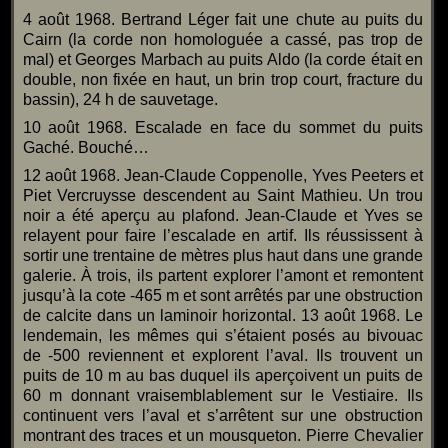
4 août 1968. Bertrand Léger fait une chute au puits du
Cairn (la corde non homologuée a cassé, pas trop de
mal) et Georges Marbach au puits Aldo (la corde était en
double, non fixée en haut, un brin trop court, fracture du
bassin), 24 h de sauvetage.
10 août 1968. Escalade en face du sommet du puits
Gaché. Bouché…
12 août 1968. Jean-Claude Coppenolle, Yves Peeters et
Piet Vercruysse descendent au Saint Mathieu. Un trou
noir a été aperçu au plafond. Jean-Claude et Yves se
relayent pour faire l’escalade en artif. Ils réussissent à
sortir une trentaine de mètres plus haut dans une grande
galerie. À trois, ils partent explorer l’amont et remontent
jusqu’à la cote -465 m et sont arrêtés par une obstruction
de calcite dans un laminoir horizontal. 13 août 1968. Le
lendemain, les mêmes qui s’étaient posés au bivouac
de -500 reviennent et explorent l’aval. Ils trouvent un
puits de 10 m au bas duquel ils aperçoivent un puits de
60 m donnant vraisemblablement sur le Vestiaire. Ils
continuent vers l’aval et s’arrêtent sur une obstruction
montrant des traces et un mousqueton. Pierre Chevalier