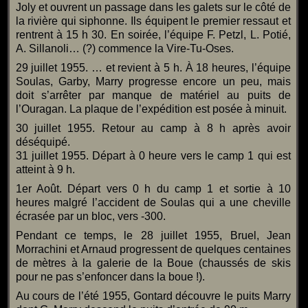
Joly et ouvrent un passage dans les galets sur le côté de
la rivière qui siphonne. Ils équipent le premier ressaut et
rentrent à 15 h 30. En soirée, l’équipe F. Petzl, L. Potié,
A. Sillanoli… (?) commence la Vire-Tu-Oses.
29 juillet 1955. … et revient à 5 h. À 18 heures, l’équipe
Soulas, Garby, Marry progresse encore un peu, mais
doit s’arrêter par manque de matériel au puits de
l’Ouragan. La plaque de l’expédition est posée à minuit.
30 juillet 1955. Retour au camp à 8 h après avoir
déséquipé.
31 juillet 1955. Départ à 0 heure vers le camp 1 qui est
atteint à 9 h.
1er Août. Départ vers 0 h du camp 1 et sortie à 10
heures malgré l’accident de Soulas qui a une cheville
écrasée par un bloc, vers -300.
Pendant ce temps, le 28 juillet 1955, Bruel, Jean
Morrachini et Arnaud progressent de quelques centaines
de mètres à la galerie de la Boue (chaussés de skis
pour ne pas s’enfoncer dans la boue !).
Au cours de l’été 1955, Gontard découvre le puits Marry