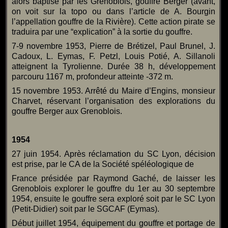
alors baptisé par les Grenoblois, gouffre Berger (avant,
on voit sur la topo ou dans l’article de A. Bourgin
l’appellation gouffre de la Rivière). Cette action pirate se
traduira par une “explication” à la sortie du gouffre.
7-9 novembre 1953, Pierre de Brétizel, Paul Brunel, J.
Cadoux, L. Eymas, F. Petzl, Louis Potié, A. Sillanoli
atteignent la Tyrolienne. Durée 38 h, développement
parcouru 1167 m, profondeur atteinte -372 m.
15 novembre 1953. Arrêté du Maire d’Engins, monsieur
Charvet, réservant l’organisation des explorations du
gouffre Berger aux Grenoblois.
1954
27 juin 1954. Après réclamation du SC Lyon, décision
est prise, par le CA de la Société spéléologique de
France présidée par Raymond Gaché, de laisser les
Grenoblois explorer le gouffre du 1er au 30 septembre
1954, ensuite le gouffre sera exploré soit par le SC Lyon
(Petit-Didier) soit par le SGCAF (Eymas).
Début juillet 1954, équipement du gouffre et portage de