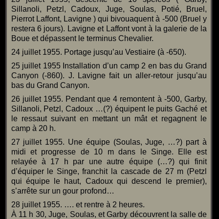
Sillanoli, Petzl, Cadoux, Juge, Soulas, Potié, Bruel,
Pierrot Laffont, Lavigne ) qui bivouaquent à -500 (Bruel y
restera 6 jours). Lavigne et Laffont vont à la galerie de la
Boue et dépassent le terminus Chevalier.
24 juillet 1955. Portage jusqu’au Vestiaire (à -650).
25 juillet 1955 Installation d’un camp 2 en bas du Grand
Canyon (-860). J. Lavigne fait un aller-retour jusqu’au
bas du Grand Canyon.
26 juillet 1955. Pendant que 4 remontent à -500, Garby,
Sillanoli, Petzl, Cadoux …(?) équipent le puits Gaché et
le ressaut suivant en mettant un mât et regagnent le
camp à 20 h.
27 juillet 1955. Une équipe (Soulas, Juge, …?) part à
midi et progresse de 10 m dans le Singe. Elle est
relayée à 17 h par une autre équipe (…?) qui finit
d’équiper le Singe, franchit la cascade de 27 m (Petzl
qui équipe le haut, Cadoux qui descend le premier),
s’arrête sur un gour profond…
28 juillet 1955. …. et rentre à 2 heures.
À 11 h 30, Juge, Soulas, et Garby découvrent la salle de