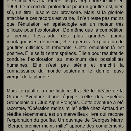
été stimulées à la Pierre, jusqu’à reprendre le titre en
1964. Le record de profondeur pour un gouffre est, bien
sûr, un titre illusoire car provisoire. Mais si la gloriole
attachée à ces records est vaine, il n’en reste pas moins
que l’émulation en spéléologie est un moteur très
efficace pour l’exploration. De même que la compétition
a permis l’escalade des plus grandes parois
montagneuses, de même, elle a permis l’exploration de
gouffres difficiles et rebutants. Cette émulation-là est
positive. Elle se fait entre spéléos. Elle a pour résultat de
conduire l’exploration au maximum des possibilités
humaines. Elle n’est pas stérile et enrichit la
connaissance du monde souterrain, le “dernier pays
vierge” de la planète.
Mais ce gouffre a une histoire. Il a été le théâtre de la
Grande Aventure d’une équipe, celle des Spéléos
Grenoblois du Club Alpin Français. Cette aventure a été
racontée, “Opération moins mille” édité chez Arthaud et
réédité récemment, est un merveilleux livre qui raconte
l’exploration du gouffre. Un ouvrage de Georges Marry,
“Berger, premier moins mille” apporte des compléments