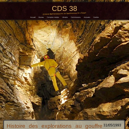
CDS 38
Comité Départemental de Spéléologie de l'Isère
Accueil
Bureau
Comptes rendus
Librairie
Commissions
Annuaire
Cavités
Histoire des explorations au gouffre
31/05/1993