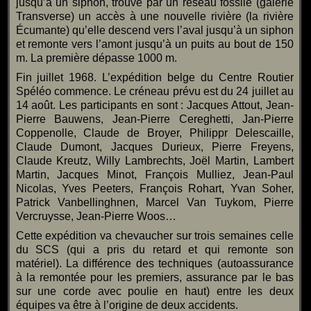
jusqu’à un siphon, trouve par un réseau fossile (galerie
Transverse) un accès à une nouvelle rivière (la rivière
Écumante) qu’elle descend vers l’aval jusqu’à un siphon
et remonte vers l’amont jusqu’à un puits au bout de 150
m. La première dépasse 1000 m.
Fin juillet 1968. L’expédition belge du Centre Routier
Spéléo commence. Le créneau prévu est du 24 juillet au
14 août. Les participants en sont : Jacques Attout, Jean-
Pierre Bauwens, Jean-Pierre Cereghetti, Jan-Pierre
Coppenolle, Claude de Broyer, Philippr Delescaille,
Claude Dumont, Jacques Durieux, Pierre Freyens,
Claude Kreutz, Willy Lambrechts, Joël Martin, Lambert
Martin, Jacques Minot, François Mulliez, Jean-Paul
Nicolas, Yves Peeters, François Rohart, Yvan Soher,
Patrick Vanbellinghnen, Marcel Van Tuykom, Pierre
Vercruysse, Jean-Pierre Woos…
Cette expédition va chevaucher sur trois semaines celle
du SCS (qui a pris du retard et qui remonte son
matériel). La différence des techniques (autoassurance
à la remontée pour les premiers, assurance par le bas
sur une corde avec poulie en haut) entre les deux
équipes va être à l’origine de deux accidents.