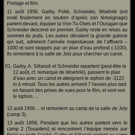
Portage et film.
11 août 1956. Garby, Potié, Schneider, Woehrlé (est
resté finalement en soutien d’après son témoignage)
partent devant, équiper la Vire-Tu-Oses et l’Ouragan que
Schneider descend en premier. Garby reste en relais au
sommet du puits. Les autres dévalent la grande galerie
qui suit, admirent l’arrivée majestueuse de l’affluent –
1000 et sont stoppés par un plan d’eau profond (-1100).
Ils remontent à la salle de Joly pour chercher un canot.
Garby, A. Sillanoli et Schneider repartent (peut-être le
12 août, cf. remarque de Woehrlé), passent le plan
d’eau avec un canot et atteignent le siphon de -1122
m à minuit. Tous les autres arrivent 7 heures plus tard
en faisant des prises de vues pour le film, et vont voir
le siphon …
12 août 1956… et remontent au camp de la salle de Joly
(camp 3).
13 août 1956. Pendant que les autres partent vers le
camp 2 (Toxasters) et rencontrent l’équipe menée par
Petzl au puits Gaché, Garby et Sillanoli restent au camp