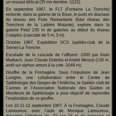
un ressaut délicat (35 mn derrière -1122).
En septembre 1967, le FLT (Fontaine La Tronche)
remonte, dans la galerie de la Boue, le puits en diaclase
du réseau des Puits Remontants (futur réseau des
Tronchois de la Laitière Mutante), explore dans la
galerie Petzl 230 m de galeries au début du réseau
Cataploc (cascade de 5 m, 3 m).
Octobre 1967. Expédition SCS (spéléo-club de la
Seine)-La Tronche.
Escalade de la cascade de l’affluent -1000 par Alain
Marbach, Jean Claude Dobrilla et André Meozzi (130 m,
arrêt sur siphon amont à la cote -1049 m).
Gouffre de la Fromagère. Sous l’impulsion de Jean
Lavigne, une collaboration entre le Centre de
Spéléologie des Gorges de l’Ardèche, le Spéléo club de
Cannes et l’Association Nationale des Guides et
Moniteurs de Spéléologie a pour objectif de reprendre
l’exploration de ce gouffre.
Les 10-11-12 septembre 1967. À la Fromagère, Claude
Lamoureux, avec l’aide de Monique Lamoureux,
dynamite l’étroiture de -32 sur 15 m de longueur et