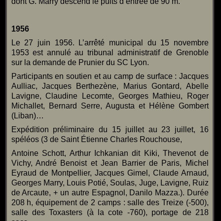
dont G. Marry descend le puits d’entrée de 90 m.
1956
Le 27 juin 1956. L’arrêté municipal du 15 novembre
1953 est annulé au tribunal administratif de Grenoble
sur la demande de Prunier du SC Lyon.
Participants en soutien et au camp de surface : Jacques
Aulliac, Jacques Berthezène, Marius Gontard, Abelle
Lavigne, Claudine Lecomte, Georges Mathieu, Roger
Michallet, Bernard Serre, Augusta et Hélène Gombert
(Liban)…
Expédition préliminaire du 15 juillet au 23 juillet, 16
spéléos (3 de Saint Étienne Charles Rouchouse,
Antoine Schott, Arthur Ichkanian dit Kiki, Thevenot de
Vichy, André Benoist et Jean Barrier de Paris, Michel
Eyraud de Montpellier, Jacques Gimel, Claude Arnaud,
Georges Marry, Louis Potié, Soulas, Juge, Lavigne, Ruiz
de Arcaute, + un autre Espagnol, Danilo Mazza.). Durée
208 h, équipement de 2 camps : salle des Treize (-500),
salle des Toxasters (à la cote -760), portage de 218