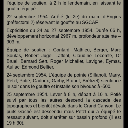
l’équipe de soutien, à 2 h le lendemain, en laissant le
gouffre équipé.
22 septembre 1954. Arrêté (le 2e) du maire d’Engins
(préfectoral ?) réservant le gouffre au SGCAF.
Expédition du 24 au 27 septembre 1954. Durée 66 h,
développement horizontal 2967 m, profondeur atteinte –
903 m.
Équipe de soutien : Gontard, Mathieu, Berger, Marc
Soulas, Robert Juge, Laffont, Claudine Lecomte, Dr
Bruel, Bernard Sert, Roger Michallet, Lavigne, Eymas,
Auliac, Edmond Bellier.
24 septembre 1954. L’équipe de pointe (Sillanoli, Marry,
Petzl, Potié, Cadoux, Garby, Brunel, Brétizel) s’enfonce
le soir dans le gouffre et installe son bivouac à -500.
25 septembre 1954. Lever à 8 h, départ à 10 h. Potié
suivi par tous les autres descend la cascade des
topographes et bientôt dévale dans le Grand Canyon. Le
puits Gaché est descendu mais Petzl qui a équipé le
ressaut suivant, doit s’arrêter sur bassin profond (il est
19 h 30).