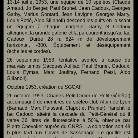
13-14 juillet 1953, une équipe de 10 spéléos (Claude
Arnaud, Jo Berger, Paul Brunel, Jean Cadoux, Georges
Garby, Marius Gontard, Jean Lavigne, Georges Marry,
Louis Potié, Aldo Sillanoli) descend les puits en laissant
un équipier à chaque margelle. Garby et Cadoux
atteignent la grande galerie et la parcourent jusqu’au lac
Cadoux. Durée 28 h, 824 m de développement
horizontal, -300. Équipement et déséquipement
(échelles et cordes).
26 septembre 1953, tentative avortée à cause du
mauvais temps (Jacques Aulliac, Paul Brunel, Cadoux,
Louis Eymas, Marc Jouffray, Fernand Petzl, Aldo
Sillanoli).
Octobre 1953, création du SGCAF.
26 octobre 1953, Charles Petit-Didier (le Petit Général)
accompagné de membres du spéléo-club Alpin de Lyon
(Barnaud, Marc Puissant, Clapot et Prunier), franchit le
lac Cadoux, atteint la cascade du Petit-Général où il
verse 36 litres de fluorescéine à 50%, obtenue par
Pierre Chevalier auprès du CNRS. La coloration sort 48
h plus tard aux Cuves de Sassenage. Le gouffre est