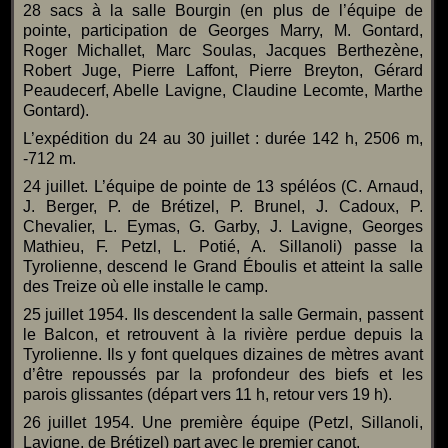
28 sacs à la salle Bourgin (en plus de l’équipe de
pointe, participation de Georges Marry, M. Gontard,
Roger Michallet, Marc Soulas, Jacques Berthezène,
Robert Juge, Pierre Laffont, Pierre Breyton, Gérard
Peaudecerf, Abelle Lavigne, Claudine Lecomte, Marthe
Gontard).
L’expédition du 24 au 30 juillet : durée 142 h, 2506 m,
-712 m.
24 juillet. L’équipe de pointe de 13 spéléos (C. Arnaud,
J. Berger, P. de Brétizel, P. Brunel, J. Cadoux, P.
Chevalier, L. Eymas, G. Garby, J. Lavigne, Georges
Mathieu, F. Petzl, L. Potié, A. Sillanoli) passe la
Tyrolienne, descend le Grand Éboulis et atteint la salle
des Treize où elle installe le camp.
25 juillet 1954. Ils descendent la salle Germain, passent
le Balcon, et retrouvent à la rivière perdue depuis la
Tyrolienne. Ils y font quelques dizaines de mètres avant
d’être repoussés par la profondeur des biefs et les
parois glissantes (départ vers 11 h, retour vers 19 h).
26 juillet 1954. Une première équipe (Petzl, Sillanoli,
Lavigne, de Brétizel) part avec le premier canot,