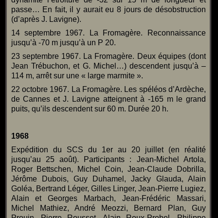
passe… En fait, il y aurait eu 8 jours de désobstruction
(d’après J. Lavigne).
14 septembre 1967. La Fromagère. Reconnaissance
jusqu’à -70 m jusqu’à un P 20.
23 septembre 1967. La Fromagère. Deux équipes (dont
Jean Trébuchon, et G. Michel…) descendent jusqu’à –
114 m, arrêt sur une « large marmite ».
22 octobre 1967. La Fromagère. Les spéléos d’Ardèche,
de Cannes et J. Lavigne atteignent à -165 m le grand
puits, qu’ils descendent sur 60 m. Durée 20 h.
1968
Expédition du SCS du 1er au 20 juillet (en réalité
jusqu’au 25 août). Participants : Jean-Michel Artola,
Roger Bettschen, Michel Coin, Jean-Claude Dobrilla,
Jérôme Dubois, Guy Duhamel, Jacky Glauda, Alain
Goléa, Bertrand Léger, Gilles Linger, Jean-Pierre Lugiez,
Alain et Georges Marbach, Jean-Frédéric Massari,
Michel Mathiez, André Meozzi, Bernard Plan, Guy
Prouin, Pierre Rousset, Alain Roux-Probel, Philippe