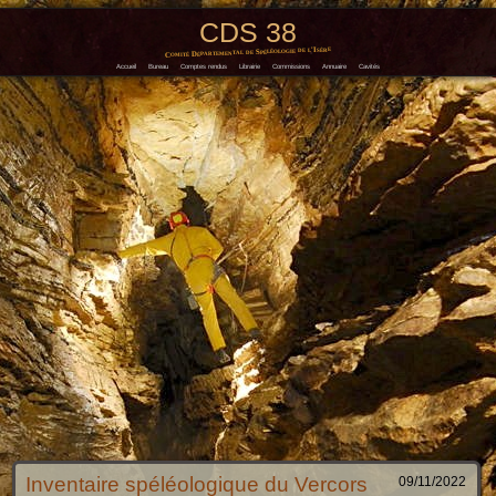
CDS 38
Comité Départemental de Spéléologie de l'Isère
Accueil
Bureau
Comptes rendus
Librairie
Commissions
Annuaire
Cavités
Inventaire spéléologique du Vercors
09/11/2022